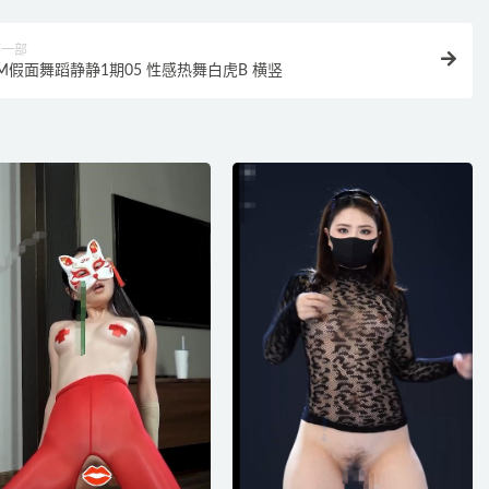
下一部
JM假面舞蹈静静1期05 性感热舞白虎B 横竖