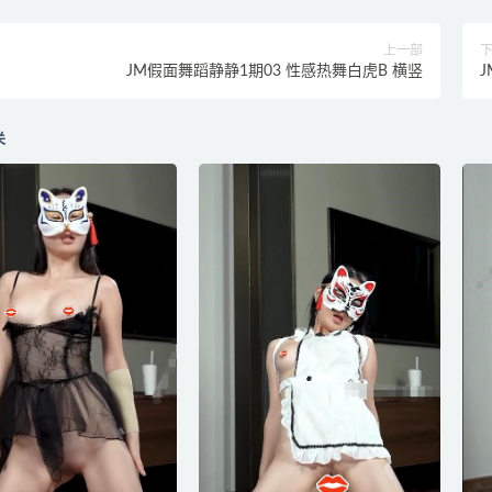
上一部
JM假面舞蹈静静1期03 性感热舞白虎B 横竖
关