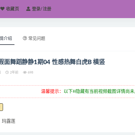
收藏页
登录/注册
情介绍
常见问题
JM假面舞蹈静静1期04 性感热舞白虎B 横竖
面
2年前
698
温馨提示：
以下⭣⭣隐藏有当前视频截图详情尚
静
玛露莲