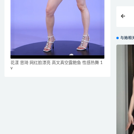
与她相
花漾 思琦 网红脸漂亮 高叉真空露鲍鱼 性感热舞 1
v