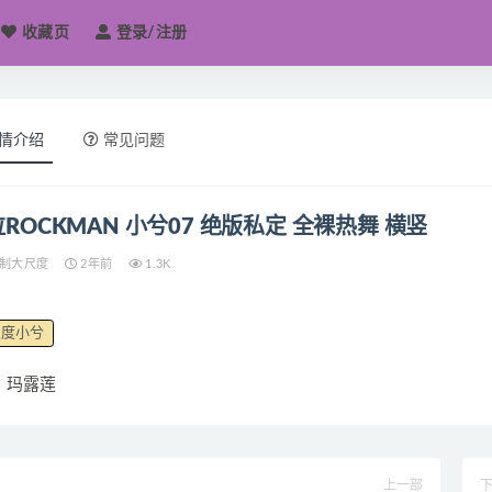
收藏页
登录/注册
情介绍
常见问题
ROCKMAN 小兮07 绝版私定 全裸热舞 横竖
制大尺度
2年前
1.3K
尺度小兮
玛露莲
上一部