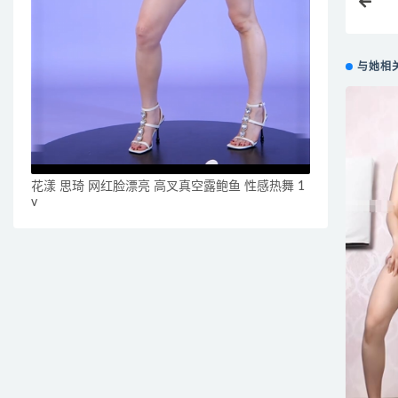
与她相
花漾 思琦 网红脸漂亮 高叉真空露鲍鱼 性感热舞 1
v