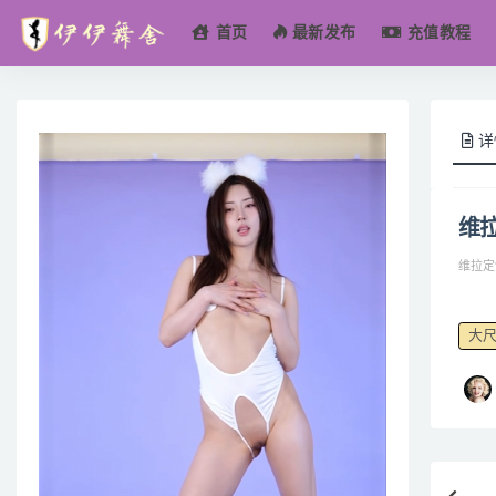
首页
最新发布
充值教程
全部
详
维拉
维拉定
大