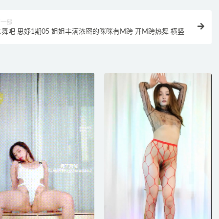
下一部
艺舞吧 思妤1期05 姐姐丰满浓密的咪咪有M跨 开M跨热舞 横竖