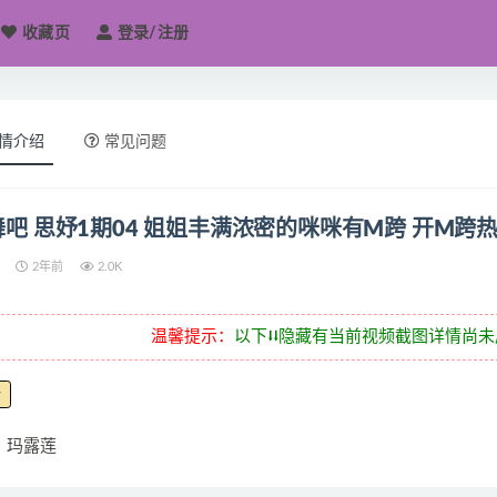
收藏页
登录/注册
情介绍
常见问题
吧 思妤1期04 姐姐丰满浓密的咪咪有M跨 开M跨热
2年前
2.0K
温馨提示：
以下⭣⭣隐藏有当前视频截图详情尚
妤
玛露莲