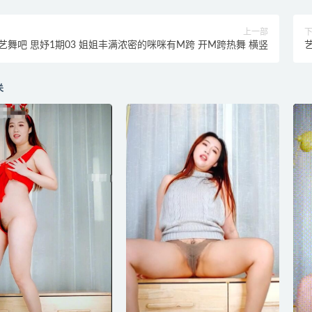
上一部
艺舞吧 思妤1期03 姐姐丰满浓密的咪咪有M跨 开M跨热舞 横竖
关