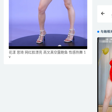
与她相
花漾 思琦 网红脸漂亮 高叉真空露鲍鱼 性感热舞 1
v