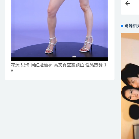
与她相
花漾 思琦 网红脸漂亮 高叉真空露鲍鱼 性感热舞 1
v