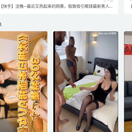
上一部
【快手】沈樵—最近又热起来的网黄，极致吸引眼球最新黑人英
国佬啪啪 1
关