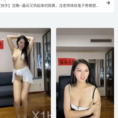
下一部
【快手】沈樵—最近又热起来的网黄，沈老师体验鬼子男根想做
日本鬼子的种