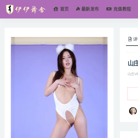
首页
最新发布
充值教程
全部
详
山庄
山庄VI