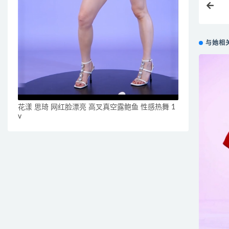
与她相
花漾 思琦 网红脸漂亮 高叉真空露鲍鱼 性感热舞 1
v