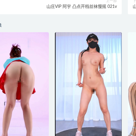
上一部
山庄VIP 阿宇 凸点开档丝袜慢摇 021v
山
关