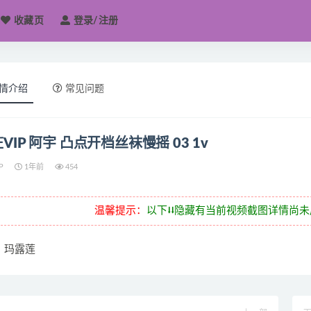
收藏页
登录/注册
情介绍
常见问题
VIP 阿宇 凸点开档丝袜慢摇 03 1v
P
1年前
454
温馨提示：
以下⭣⭣隐藏有当前视频截图详情尚
玛露莲