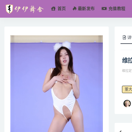
首页
最新发布
充值教程
全部
详
维拉
维拉定
董