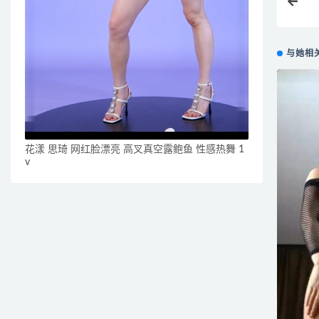
与她相
花漾 思琦 网红脸漂亮 高叉真空露鲍鱼 性感热舞 1
v