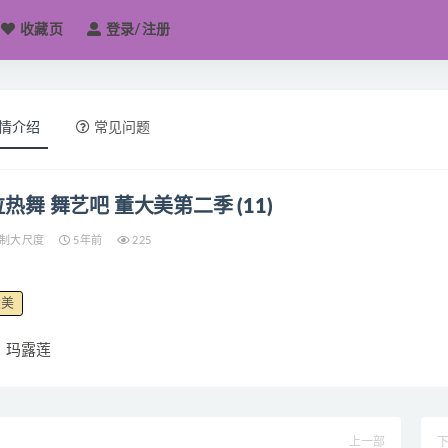
收藏页
登录/注册
情介绍
常见问题
热舞 舞艺吧 董大美第二季 (11)
制大尺度
5年前
225
大美
玛露莲
上一部