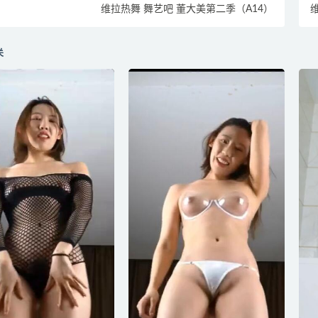
维拉热舞 舞艺吧 董大美第二季（A14）
维
关